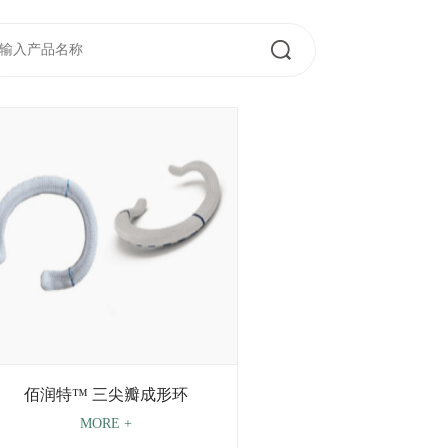
佰润特™ 三尖瓣成形环
MORE +