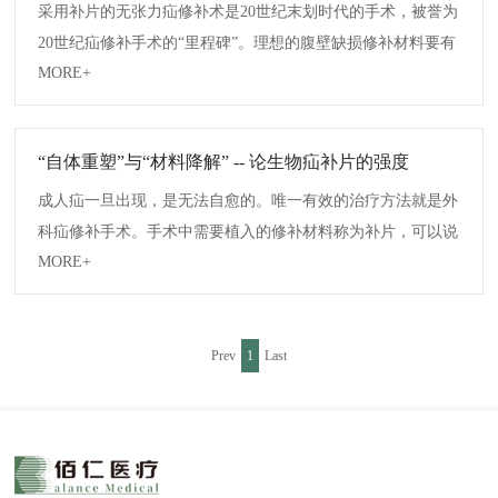
采用补片的无张力疝修补术是20世纪末划时代的手术，被誉为
20世纪疝修补手术的“里程碑”。理想的腹壁缺损修补材料要有
MORE+
相当的机械张力，耐受感染，尽量减少切口疼痛、局部不适、
切口感染...
“自体重塑”与“材料降解” -- 论生物疝补片的强度
成人疝一旦出现，是无法自愈的。唯一有效的治疗方法就是外
科疝修补手术。手术中需要植入的修补材料称为补片，可以说
MORE+
补片材料的特性很大程度上决定了疝修补手术的术后恢复质
量。
Prev
1
Last