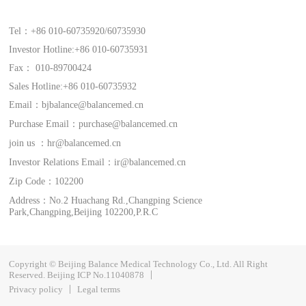
Tel：+86 010-60735920/60735930
Investor Hotline:+86 010-60735931
Fax： 010-89700424
Sales Hotline:+86 010-60735932
Email：bjbalance@balancemed.cn
Purchase Email：purchase@balancemed.cn
join us ：hr@balancemed.cn
Investor Relations Email：ir@balancemed.cn
Zip Code：102200
Address：No.2 Huachang Rd.,Changping Science
Park,Changping,Beijing 102200,P.R.C
Copyright © Beijing Balance Medical Technology Co., Ltd. All Right
Reserved.
Beijing ICP No.11040878
Privacy policy
Legal terms