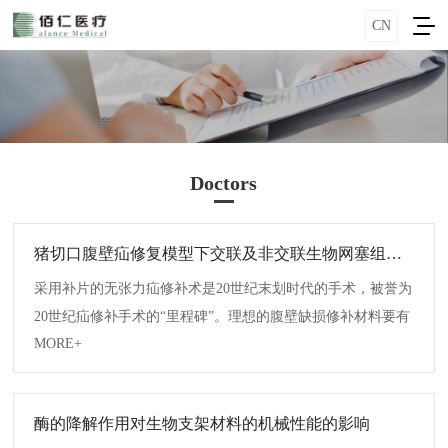
CN
Doctors
猪切口腹壁疝修复模型下交联及非交联生物网塞组织学及生物力学评价
采用补片的无张力疝修补术是20世纪末划时代的手术，被誉为
20世纪疝修补手术的“里程碑”。理想的腹壁缺损修补材料要有
MORE+
相当的机械张力，耐受感染，尽量减少切口疼痛、局部不适、
切口感染...
酶的降解作用对生物支架材料的机械性能的影响