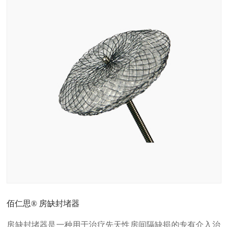
佰仁思® 房缺封堵器
房缺封堵器是一种用于治疗先天性房间隔缺损的专有介入治